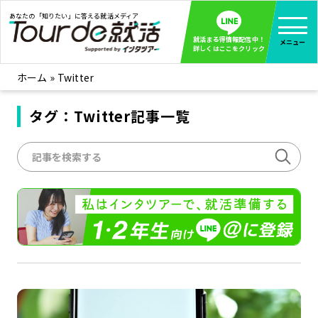
あなたの「知りたい」に答える就活メディア
就活まる得情報配信中！
メニュー
詳しくはここをクリック
ホーム
»
Twitter
就活ノウハウ
全て見る
企業まる見え！特捜部
タグ：Twitter記事一覧
全て見る
みんなが知らない企業の裏側を徹底調査！
インタツアー活動レポ
全て見る
インタツアーを使ってどうだった？OBOG成功談
社会人インタビュー
全て見る
社会人になった今、就活を振り返ってみた
学生就活ブログ
全て見る
学生ライターが教える、今就活でやるべきこと
企業・業界研究はインタツアー