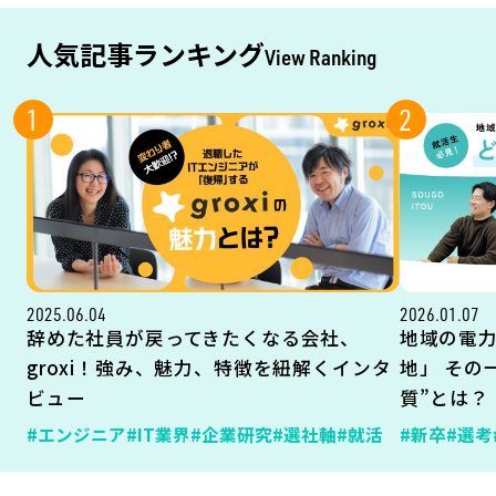
人気記事ランキング
View Ranking
1
2
2025.06.04
2026.01.07
辞めた社員が戻ってきたくなる会社、
地域の電
groxi！強み、魅力、特徴を紐解くインタ
地」 その
ビュー
質”とは？
#エンジニア
#IT業界
#企業研究
#選社軸
#就活
#新卒
#選考