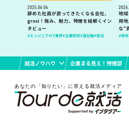
2025.06.04
2026.
辞めた社員が戻ってきたくなる会社、
地域
groxi！強み、魅力、特徴を紐解くイン
用地
タビュー
な“
#エンジニア
#IT業界
#企業研究
#選社軸
#就活
#新卒
就活ノウハウ
企業まる見え！特捜部