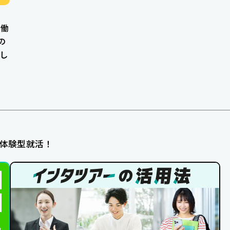
「働
の
し
体験型就活！