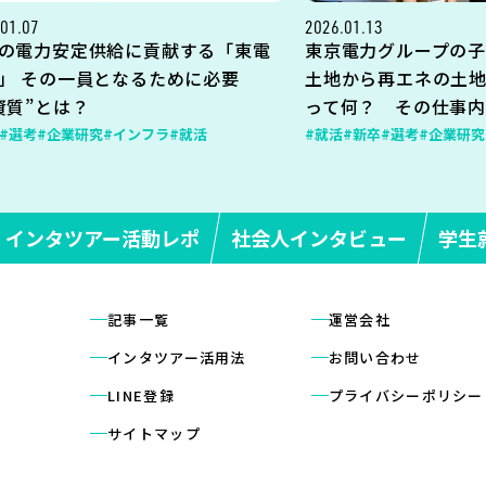
01.07
2026.01.13
の電力安定供給に貢献する「東電
東京電力グループの子
」 その一員となるために必要
土地から再エネの土
資質”とは？
って何？ その仕事
#選考
#企業研究
#インフラ
#就活
#就活
#新卒
#選考
#企業研究
インタツアー活動レポ
社会人インタビュー
学生
記事一覧
運営会社
インタツアー活用法
お問い合わせ
LINE登録
プライバシーポリシー
サイトマップ