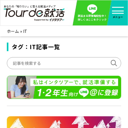
あなたの「知りたい」に答える就活メディア
就活まる得情報配信中！
メニュー
詳しくはここをクリック
ホーム
»
IT
就活ノウハウ
全て見る
企業まる見え！特捜部
タグ：IT記事一覧
全て見る
みんなが知らない企業の裏側を徹底調査！
インタツアー活動レポ
全て見る
インタツアーを使ってどうだった？OBOG成功談
社会人インタビュー
全て見る
社会人になった今、就活を振り返ってみた
学生就活ブログ
全て見る
学生ライターが教える、今就活でやるべきこと
企業・業界研究はインタツアー