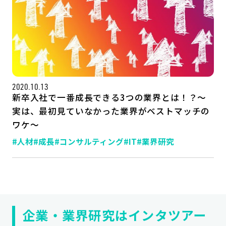
2020.10.13
新卒入社で一番成長できる3つの業界とは！？～
実は、最初見ていなかった業界がベストマッチの
ワケ～
記事一覧
運営会社
#人材
#成長
#コンサルティング
#IT
#業界研究
インタツアー活用法
お問い合わせ
LINE登録
プライバシーポリシー
サイトマップ
企業・業界研究はインタツアー