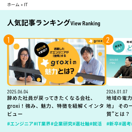
ホーム
»
IT
人気記事ランキング
View Ranking
1
2
2025.06.04
2026.01.07
辞めた社員が戻ってきたくなる会社、
地域の電
groxi！強み、魅力、特徴を紐解くインタ
地」 その
ビュー
質”とは？
#エンジニア
#IT業界
#企業研究
#選社軸
#就活
#新卒
#選考