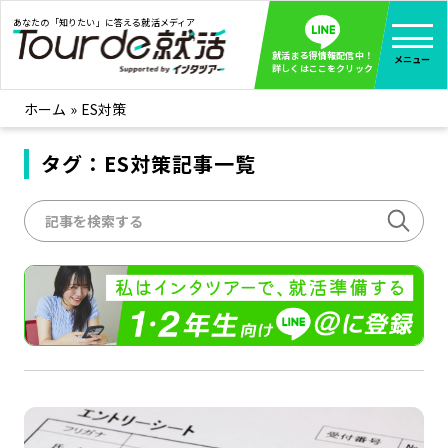
あなたの「知りたい」に答える就活メディア
就活まる得情報配信中！
メニュー
詳しくはここをクリック
ホーム
»
ES対策
就活ノウハウ
全て見る
企業まる見え！特捜部
タグ：ES対策記事一覧
全て見る
みんなが知らない企業の裏側を徹底調査！
インタツアー活動レポ
全て見る
インタツアーを使ってどうだった？OBOG成功談
社会人インタビュー
全て見る
社会人になった今、就活を振り返ってみた
学生就活ブログ
全て見る
学生ライターが教える、今就活でやるべきこと
企業・業界研究はインタツアー