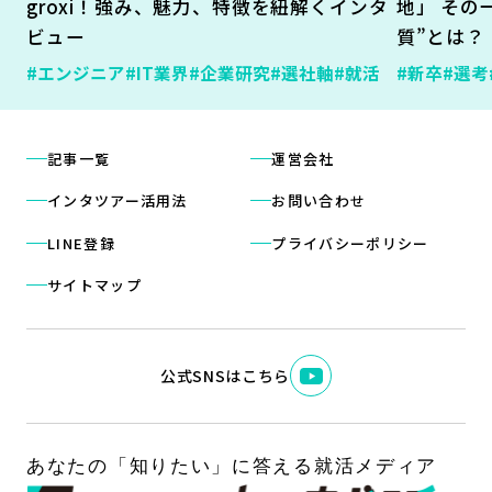
groxi！強み、魅力、特徴を紐解くインタ
地」 その
ビュー
質”とは？
#エンジニア
#IT業界
#企業研究
#選社軸
#就活
#新卒
#選考
記事一覧
運営会社
インタツアー活用法
お問い合わせ
LINE登録
プライバシーポリシー
サイトマップ
公式SNSはこちら