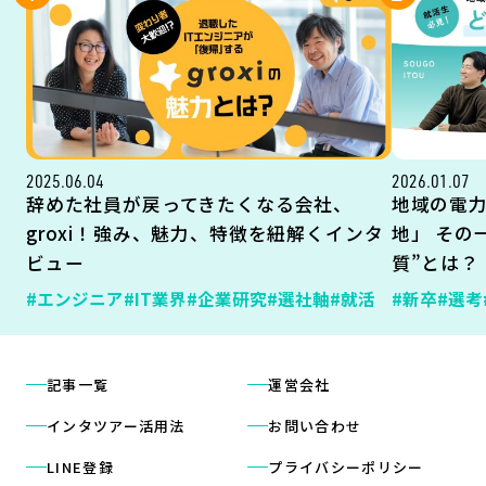
2025.06.04
2026.01.07
辞めた社員が戻ってきたくなる会社、
地域の電
groxi！強み、魅力、特徴を紐解くインタ
地」 その
ビュー
質”とは？
#エンジニア
#IT業界
#企業研究
#選社軸
#就活
#新卒
#選考
記事一覧
運営会社
インタツアー活用法
お問い合わせ
LINE登録
プライバシーポリシー