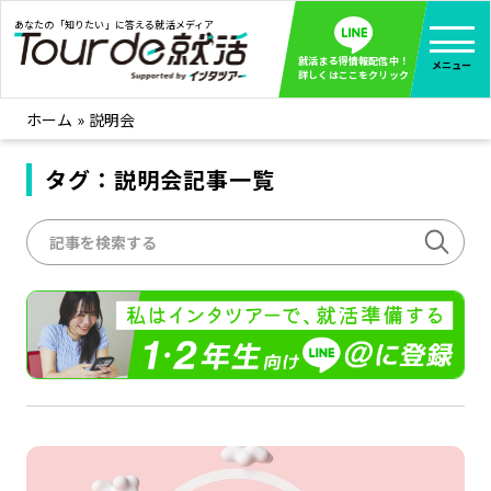
あなたの「知りたい」に答える就活メディア
就活まる得情報配信中！
メニュー
詳しくはここをクリック
ホーム
»
説明会
就活ノウハウ
全て見る
企業まる見え！特捜部
タグ：説明会記事一覧
全て見る
みんなが知らない企業の裏側を徹底調査！
インタツアー活動レポ
全て見る
インタツアーを使ってどうだった？OBOG成功談
社会人インタビュー
全て見る
社会人になった今、就活を振り返ってみた
学生就活ブログ
全て見る
学生ライターが教える、今就活でやるべきこと
企業・業界研究はインタツアー