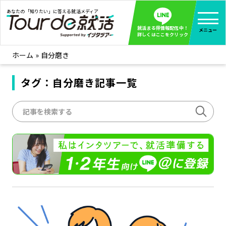
あなたの「知りたい」に答える就活メディア
就活まる得情報配信中！
メニュー
詳しくはここをクリック
ホーム
»
自分磨き
就活ノウハウ
全て見る
企業まる見え！特捜部
タグ：自分磨き記事一覧
全て見る
みんなが知らない企業の裏側を徹底調査！
インタツアー活動レポ
全て見る
インタツアーを使ってどうだった？OBOG成功談
社会人インタビュー
全て見る
社会人になった今、就活を振り返ってみた
学生就活ブログ
全て見る
学生ライターが教える、今就活でやるべきこと
企業・業界研究はインタツアー