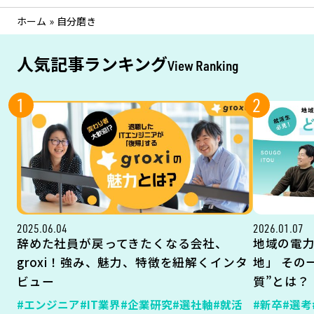
ホーム
»
自分磨き
人気記事ランキング
View Ranking
1
2
2025.06.04
2026.01.07
辞めた社員が戻ってきたくなる会社、
地域の電
groxi！強み、魅力、特徴を紐解くインタ
地」 その
ビュー
質”とは？
#エンジニア
#IT業界
#企業研究
#選社軸
#就活
#新卒
#選考