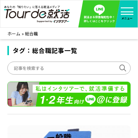
あなたの「知りたい」に答える就活メディア
就活まる得情報配信中！
メニュー
詳しくはここをクリック
ホーム
»
総合職
就活ノウハウ
全て見る
企業まる見え！特捜部
タグ：総合職記事一覧
全て見る
みんなが知らない企業の裏側を徹底調査！
インタツアー活動レポ
全て見る
インタツアーを使ってどうだった？OBOG成功談
社会人インタビュー
全て見る
社会人になった今、就活を振り返ってみた
学生就活ブログ
全て見る
学生ライターが教える、今就活でやるべきこと
企業・業界研究はインタツアー