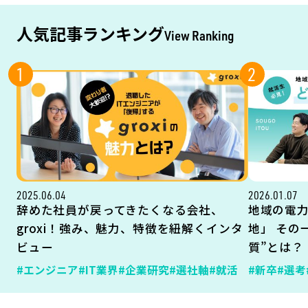
人気記事ランキング
View Ranking
1
2
2025.06.04
2026.01.07
辞めた社員が戻ってきたくなる会社、
地域の電
groxi！強み、魅力、特徴を紐解くインタ
地」 その
ビュー
質”とは？
#エンジニア
#IT業界
#企業研究
#選社軸
#就活
#新卒
#選考