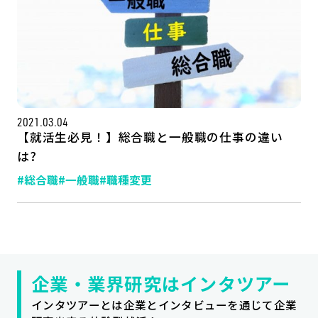
2021.03.04
【就活生必見！】総合職と一般職の仕事の違い
は?
#総合職
#一般職
#職種変更
記事一覧
運営会社
インタツアー活用法
お問い合わせ
LINE登録
プライバシーポリシー
サイトマップ
企業・業界研究はインタツアー
インタツアーとは企業とインタビューを通じて企業