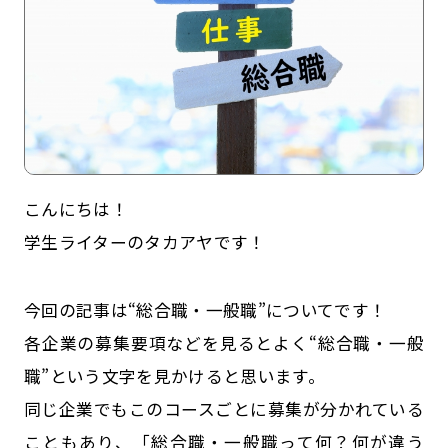
こんにちは！
学生ライターのタカアヤです！
記事一覧
運営会社
今回の記事は“総合職・一般職”についてです！
インタツアー活用法
お問い合わせ
各企業の募集要項などを見るとよく“総合職・一般
LINE登録
プライバシーポリシー
職”という文字を見かけると思います。
サイトマップ
同じ企業でもこのコースごとに募集が分かれている
こともあり、「総合職・一般職って何？何が違う