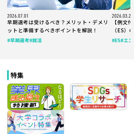
2026.07.01
2026.03.20
早期選考は受けるべき？メリット・デメリ
【例文付
ットと準備するべきポイントを解説！
（ES）
#早期選考
#就活
#ES
#エ
特集