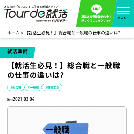
あなたの「知りたい」に答える就活メディア
就活まる得情報配信中！
メニュー
詳しくはここをクリック
ホーム
»
【就活生必見！】総合職と一般職の仕事の違いは?
就活ノウハウ
全て見る
企業まる見え！特捜部
全て見る
就活準備
みんなが知らない企業の裏側を徹底調査！
【就活生必見！】総合職と一般職
インタツアー活動レポ
全て見る
の仕事の違いは?
インタツアーを使ってどうだった？OBOG成功談
社会人インタビュー
全て見る
#総合職
#一般職
#職種変更
社会人になった今、就活を振り返ってみた
2021.03.04
Date
学生就活ブログ
全て見る
学生ライターが教える、今就活でやるべきこと
企業・業界研究はインタツアー