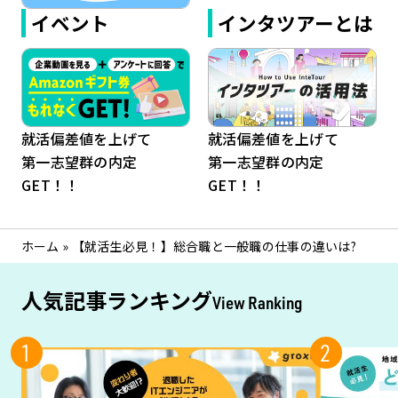
イベント
インタツアーとは
就活偏差値を上げて
就活偏差値を上げて
第一志望群の内定
第一志望群の内定
GET！！
GET！！
ホーム
»
【就活生必見！】総合職と一般職の仕事の違いは?
人気記事ランキング
View Ranking
1
2