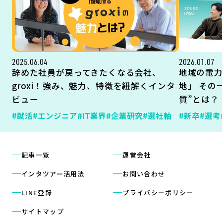
2025.06.04
2026.01.07
辞めた社員が戻ってきたくなる会社、
地域の電
groxi！強み、魅力、特徴を紐解くインタ
地」 その
ビュー
質”とは？
#就活
#エンジニア
#IT業界
#企業研究
#選社軸
#新卒
#選考
記事一覧
運営会社
インタツアー活用法
お問い合わせ
LINE登録
プライバシーポリシー
サイトマップ