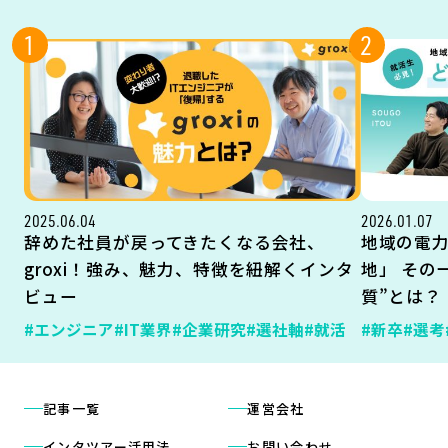
1
2
2025.06.04
2026.01.07
辞めた社員が戻ってきたくなる会社、
地域の電
groxi！強み、魅力、特徴を紐解くインタ
地」 その
ビュー
質”とは？
#エンジニア
#IT業界
#企業研究
#選社軸
#就活
#新卒
#選考
記事一覧
運営会社
インタツアー活用法
お問い合わせ