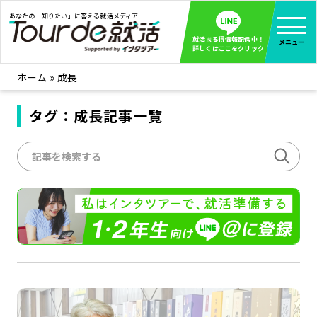
あなたの「知りたい」に答える就活メディア
就活まる得情報配信中！
メニュー
詳しくはここをクリック
ホーム
»
成長
就活ノウハウ
全て見る
企業まる見え！特捜部
タグ：成長記事一覧
全て見る
みんなが知らない企業の裏側を徹底調査！
インタツアー活動レポ
全て見る
インタツアーを使ってどうだった？OBOG成功談
社会人インタビュー
全て見る
社会人になった今、就活を振り返ってみた
学生就活ブログ
全て見る
学生ライターが教える、今就活でやるべきこと
企業・業界研究はインタツアー