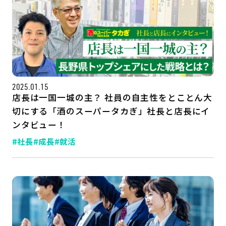
2025.01.15
店長は一国一城の主？ 社員の自主性をとことん大
切にする「酒のスーパータカぎ」社長と店長にイ
ンタビュー！
記事一覧
運営会社
#社長
#成長
#就活
インタツアー活用法
お問い合わせ
LINE登録
プライバシーポリシー
サイトマップ