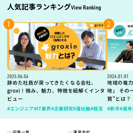
人気記事ランキング
View Ranking
1
2
2025.06.04
2026.01.07
辞めた社員が戻ってきたくなる会社、
地域の電
groxi！強み、魅力、特徴を紐解くインタ
地」 その
ビュー
質”とは？
#エンジニア
#IT業界
#企業研究
#選社軸
#就活
#新卒
#選考
記事一覧
運営会社