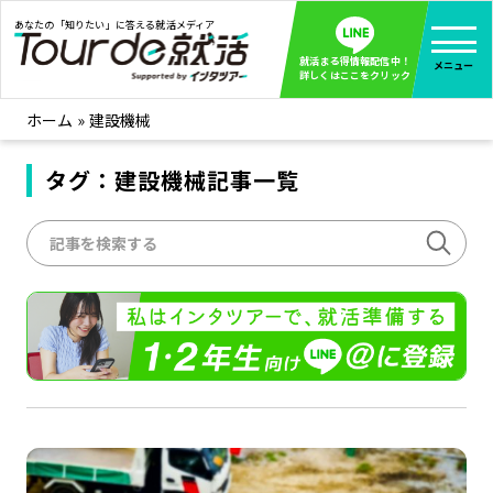
あなたの「知りたい」に答える就活メディア
就活まる得情報配信中！
メニュー
詳しくはここをクリック
ホーム
»
建設機械
就活ノウハウ
全て見る
企業まる見え！特捜部
タグ：建設機械記事一覧
全て見る
みんなが知らない企業の裏側を徹底調査！
インタツアー活動レポ
全て見る
インタツアーを使ってどうだった？OBOG成功談
社会人インタビュー
全て見る
社会人になった今、就活を振り返ってみた
学生就活ブログ
全て見る
学生ライターが教える、今就活でやるべきこと
企業・業界研究はインタツアー