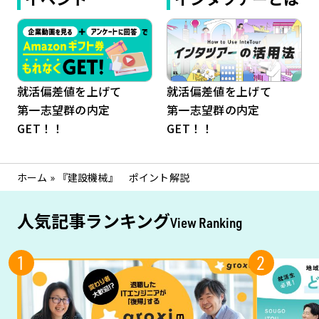
就活偏差値を上げて
就活偏差値を上げて
第一志望群の内定
第一志望群の内定
GET！！
GET！！
ホーム
»
『建設機械』 ポイント解説
人気記事ランキング
View Ranking
1
2