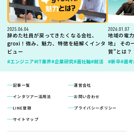
2025.06.04
2026.01.07
辞めた社員が戻ってきたくなる会社、
地域の電
groxi！強み、魅力、特徴を紐解くインタ
地」 その
ビュー
質”とは？
#エンジニア
#IT業界
#企業研究
#選社軸
#就活
#新卒
#選考
記事一覧
運営会社
インタツアー活用法
お問い合わせ
LINE登録
プライバシーポリシー
サイトマップ