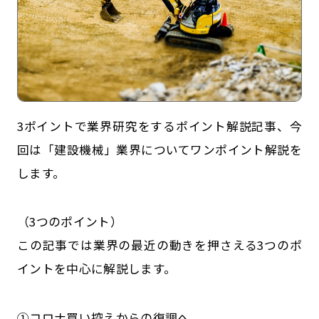
3ポイントで業界研究をするポイント解説記事、今
回は「建設機械」業界についてワンポイント解説を
します。
記事一覧
運営会社
（3つのポイント）
インタツアー活用法
お問い合わせ
この記事では業界の最近の動きを押さえる3つのポ
LINE登録
プライバシーポリシー
イントを中心に解説します。
サイトマップ
①コロナ買い控えからの復調へ