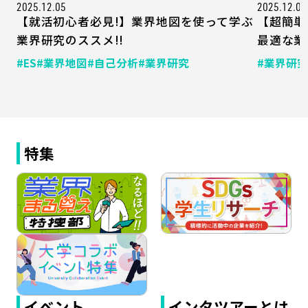
2025.12.05
2025.12.04
【就活初心者必見!】業界地図を使って学ぶ
【超簡単
業界研究のススメ!!
最適な業
#ES
#業界地図
#自己分析
#業界研究
#業界研究
特集
イベント
インタツアーとは