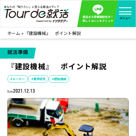
あなたの「知りたい」に答える就活メディア
就活まる得情報配信中！
メニュー
詳しくはここをクリック
ホーム
»
『建設機械』 ポイント解説
就活ノウハウ
全て見る
企業まる見え！特捜部
全て見る
就活準備
みんなが知らない企業の裏側を徹底調査！
『建設機械』 ポイント解説
インタツアー活動レポ
全て見る
インタツアーを使ってどうだった？OBOG成功談
#メーカー
#業界研究
#建設機械
社会人インタビュー
全て見る
2021.12.13
Date
社会人になった今、就活を振り返ってみた
学生就活ブログ
全て見る
学生ライターが教える、今就活でやるべきこと
企業・業界研究はインタツアー