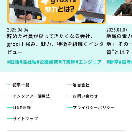
2025.06.04
2026.01.07
辞めた社員が戻ってきたくなる会社、
地域の電
groxi！強み、魅力、特徴を紐解くインタ
地」 その
ビュー
質”とは？
#就活
#選社軸
#企業研究
#IT業界
#エンジニア
#新卒
#選考
記事一覧
運営会社
インタツアー活用法
お問い合わせ
LINE登録
プライバシーポリシー
サイトマップ