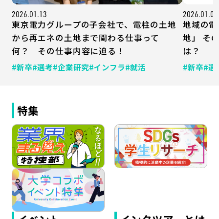
2026.01.13
2026.01.07
東京電力グループの子会社で、電柱の土地
地域の電
から再エネの土地まで関わる仕事って
地」 そ
何？ その仕事内容に迫る！
は？
#新卒
#選考
#企業研究
#インフラ
#就活
#新卒
#選
特集