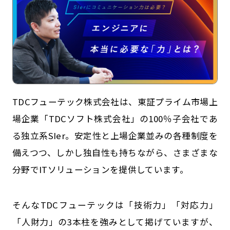
TDCフューテック株式会社は、東証プライム市場上
場企業「TDCソフト株式会社」の100％子会社であ
る独立系SIer。安定性と上場企業並みの各種制度を
記事一覧
運営会社
備えつつ、しかし独自性も持ちながら、さまざまな
インタツアー活用法
お問い合わせ
分野でITソリューションを提供しています。
LINE登録
プライバシーポリシー
サイトマップ
そんなTDCフューテックは「技術力」「対応力」
「人財力」の3本柱を強みとして掲げていますが、