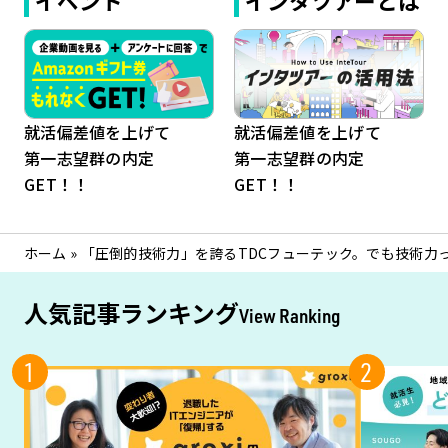
イベント
インタツアーとは
就活偏差値を上げて
就活偏差値を上げて
第一志望群の内定
第一志望群の内定
GET！！
GET！！
ホーム
»
「圧倒的技術力」を誇るTDCフューテック。でも技術力
人気記事ランキング
View Ranking
1
2