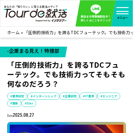
あなたの「知りたい」に答える就活メディア
就活まる得情報配信中！
メニュー
詳しくはここをクリック
ホーム
»
「圧倒的技術力」を誇るTDCフューテック。でも技術力
就活ノウハウ
全て見る
企業まる見え！特捜部
全て見る
-企業まる見え！特捜部
みんなが知らない企業の裏側を徹底調査！
「圧倒的技術力」を誇るTDCフュ
インタツアー活動レポ
全て見る
ーテック。でも技術力ってそもそも
インタツアーを使ってどうだった？OBOG成功談
何なのだろう？
社会人インタビュー
全て見る
社会人になった今、就活を振り返ってみた
#業界研究
#インターンシップ
#企業研究
#IT業界
#エンジニア
学生就活ブログ
#理系
#SIer
全て見る
学生ライターが教える、今就活でやるべきこと
2025.08.27
Date
企業・業界研究はインタツアー