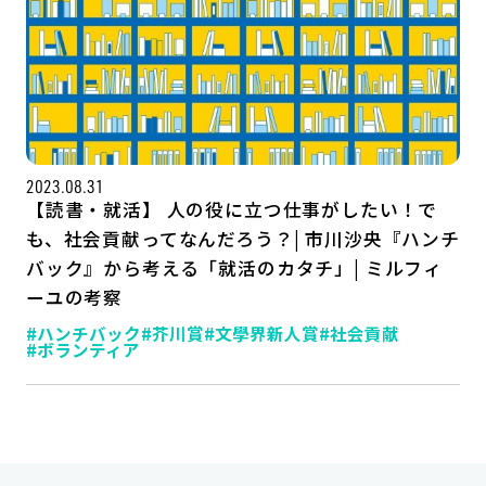
2023.08.31
【読書・就活】 人の役に立つ仕事がしたい！で
も、社会貢献ってなんだろう？| 市川沙央『ハンチ
バック』から考える「就活のカタチ」| ミルフィ
記事一覧
運営会社
ーユの考察
#ハンチバック
#芥川賞
#文學界新人賞
#社会貢献
インタツアー活用法
お問い合わせ
#ボランティア
LINE登録
プライバシーポリシー
サイトマップ