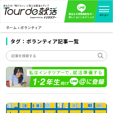
あなたの「知りたい」に答える就活メディア
就活まる得情報配信中！
メニュー
詳しくはここをクリック
ホーム
»
ボランティア
就活ノウハウ
全て見る
企業まる見え！特捜部
タグ：ボランティア記事一覧
全て見る
みんなが知らない企業の裏側を徹底調査！
インタツアー活動レポ
全て見る
インタツアーを使ってどうだった？OBOG成功談
社会人インタビュー
全て見る
社会人になった今、就活を振り返ってみた
学生就活ブログ
全て見る
学生ライターが教える、今就活でやるべきこと
企業・業界研究はインタツアー