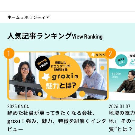
ホーム
»
ボランティア
人気記事ランキング
View Ranking
1
2
2025.06.04
2026.01.07
辞めた社員が戻ってきたくなる会社、
地域の電
groxi！強み、魅力、特徴を紐解くインタ
地」 その
ビュー
質”とは？