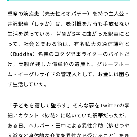
重度の筋疾患（先天性ミオパチー）を持つ主人公・
井沢釈華（しゃか）は、吸引機を片時も手放せない
生活を送っている。背骨がS字に曲がった釈華にと
って、社会と関わる術は、有名私大の通信課程と
〈Buddha〉名義のコタツ記事ライターのバイトだ
け。両親が残した億単位の遺産と、グループホー
ム・イーグルサイドの管理人として、お金には困ら
ず生活していた。
「子どもを宿して堕ろす」そんな夢をTwitterの零
細アカウント〈紗花〉に呟いていた釈華だったが、
ある日、ヘルパー・田中による異性介助（排せつや
入浴など身体的な介助を異性から受けること）をき