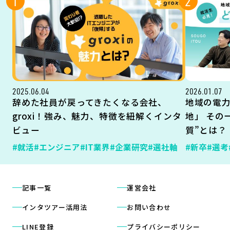
1
2
2025.06.04
2026.01.07
辞めた社員が戻ってきたくなる会社、
地域の電
groxi！強み、魅力、特徴を紐解くインタ
地」 その
ビュー
質”とは？
#就活
#エンジニア
#IT業界
#企業研究
#選社軸
#新卒
#選考
記事一覧
運営会社
インタツアー活用法
お問い合わせ
LINE登録
プライバシーポリシー