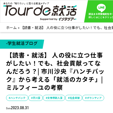
あなたの「知りたい」に答える就活メディア
就活まる得情報配信中
詳しくはここをクリッ
ホーム
»
【読書・就活】 人の役に立つ仕事がしたい！でも、社会貢
就活ノウハウ
全て見る
企業まる見え！特捜部
全て見る
-学生就活ブログ
みんなが知らない企業の裏側を徹底調査！
【読書・就活】 人の役に立つ仕事
インタツアー活動レポ
全て見る
がしたい！でも、社会貢献ってな
インタツアーを使ってどうだった？OBOG成功談
んだろう？| 市川沙央『ハンチバッ
社会人インタビュー
全て見る
ク』から考える「就活のカタチ」|
社会人になった今、就活を振り返ってみた
ミルフィーユの考察
学生就活ブログ
全て見る
学生ライターが教える、今就活でやるべきこと
#ハンチバック
#芥川賞
#文學界新人賞
#社会貢献
#ボランティア
2023.08.31
企業・業界研究はインタツアー
Date