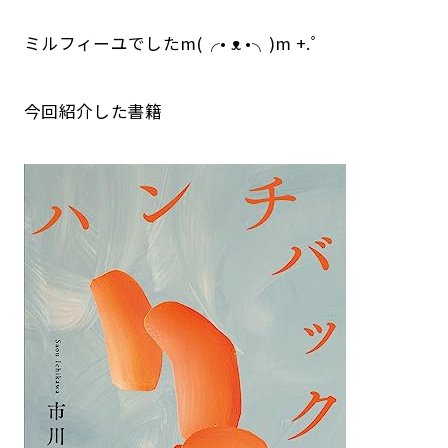
ミルフィーユでしたm(╭• ᴥ •╮)m +.ﾟ
今回紹介した書籍