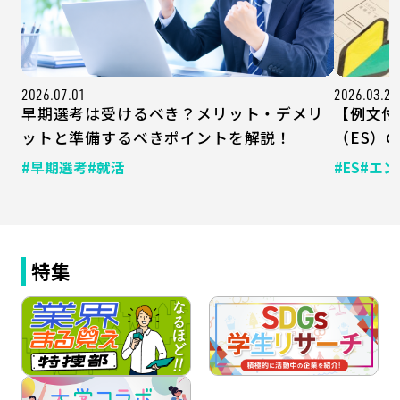
2026.07.01
2026.03.20
早期選考は受けるべき？メリット・デメリ
【例文付
ットと準備するべきポイントを解説！
（ES）
#早期選考
#就活
#ES
#エ
特集