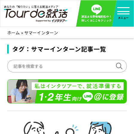
あなたの「知りたい」に答える就活メディア
就活まる得情報配信中！
メニュー
詳しくはここをクリック
ホーム
»
サマーインターン
就活ノウハウ
全て見る
企業まる見え！特捜部
タグ：サマーインターン記事一覧
全て見る
みんなが知らない企業の裏側を徹底調査！
インタツアー活動レポ
全て見る
インタツアーを使ってどうだった？OBOG成功談
社会人インタビュー
全て見る
社会人になった今、就活を振り返ってみた
学生就活ブログ
全て見る
学生ライターが教える、今就活でやるべきこと
企業・業界研究はインタツアー