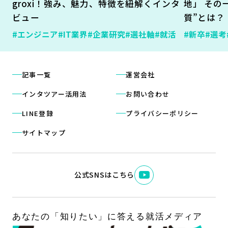
groxi！強み、魅力、特徴を紐解くインタ
地」 その
ビュー
質”とは？
#エンジニア
#IT業界
#企業研究
#選社軸
#就活
#新卒
#選考
記事一覧
運営会社
インタツアー活用法
お問い合わせ
LINE登録
プライバシーポリシー
サイトマップ
公式SNSはこちら