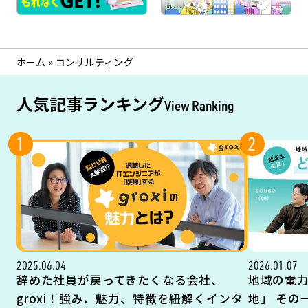
ホーム
»
コンサルティング
人気記事ランキング
View Ranking
1
2
2025.06.04
2026.01.07
辞めた社員が戻ってきたくなる会社、
地域の電
groxi！強み、魅力、特徴を紐解くインタ
地」 その