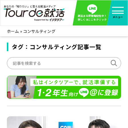
あなたの「知りたい」に答える就活メディア
就活まる得情報配信中！
メニュー
詳しくはここをクリック
ホーム
»
コンサルティング
就活ノウハウ
全て見る
企業まる見え！特捜部
タグ：コンサルティング記事一覧
全て見る
みんなが知らない企業の裏側を徹底調査！
インタツアー活動レポ
全て見る
インタツアーを使ってどうだった？OBOG成功談
社会人インタビュー
全て見る
社会人になった今、就活を振り返ってみた
学生就活ブログ
全て見る
学生ライターが教える、今就活でやるべきこと
企業・業界研究はインタツアー