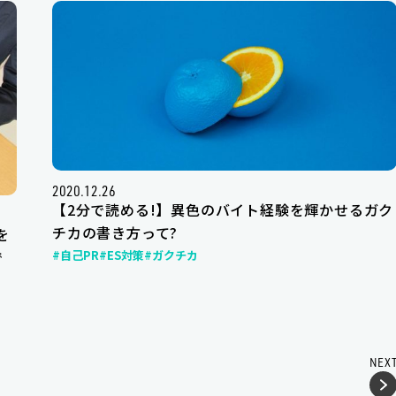
2020.12.26
【2分で読める!】異色のバイト経験を輝かせるガク
チカの書き方って?
を
#自己PR
#ES対策
#ガクチカ
で
NEX