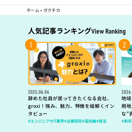
ホーム
»
ガクチカ
人気記事ランキング
View Ranking
1
2
2025.06.04
2026.
辞めた社員が戻ってきたくなる会社、
地域
groxi！強み、魅力、特徴を紐解くイン
用地
タビュー
な“
#エンジニア
#IT業界
#企業研究
#選社軸
#就活
#新卒