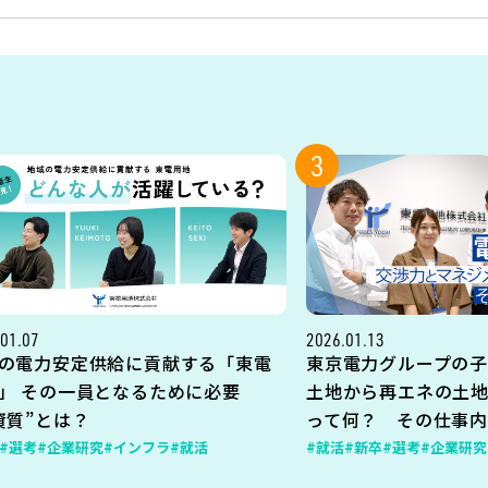
3
01.07
2026.01.13
の電力安定供給に貢献する「東電
東京電力グループの子
」 その一員となるために必要
土地から再エネの土
資質”とは？
って何？ その仕事
#選考
#企業研究
#インフラ
#就活
#就活
#新卒
#選考
#企業研究