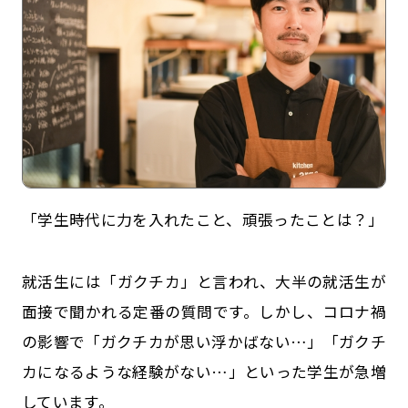
「学生時代に力を入れたこと、頑張ったことは？」
記事一覧
運営会社
就活生には「ガクチカ」と言われ、大半の就活生が
インタツアー活用法
お問い合わせ
面接で聞かれる定番の質問です。しかし、コロナ禍
LINE登録
プライバシーポリシー
の影響で「ガクチカが思い浮かばない…」「ガクチ
サイトマップ
カになるような経験がない…」といった学生が急増
しています。