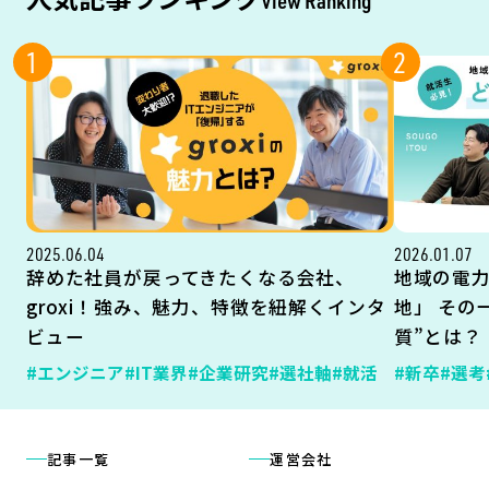
View Ranking
1
2
2025.06.04
2026.01.07
辞めた社員が戻ってきたくなる会社、
地域の電
groxi！強み、魅力、特徴を紐解くインタ
地」 その
ビュー
質”とは？
#エンジニア
#IT業界
#企業研究
#選社軸
#就活
#新卒
#選考
記事一覧
運営会社