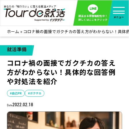
あなたの「知りたい」に答える就活メディア
就活まる得情報配信中！
メニュー
詳しくはここをクリック
ホーム
»
コロナ禍の面接でガクチカの答え方がわからない！具体
就活ノウハウ
全て見る
企業まる見え！特捜部
全て見る
就活準備
みんなが知らない企業の裏側を徹底調査！
コロナ禍の面接でガクチカの答え
インタツアー活動レポ
全て見る
方がわからない！具体的な回答例
インタツアーを使ってどうだった？OBOG成功談
や対処法を紹介
社会人インタビュー
全て見る
社会人になった今、就活を振り返ってみた
#自己PR
#ガクチカ
学生就活ブログ
全て見る
2022.02.18
Date
学生ライターが教える、今就活でやるべきこと
企業・業界研究はインタツアー