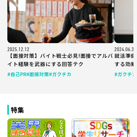
2025.12.12
2024.06.30
【面接対策】バイト戦士必見!面接でアルバ
就活準備
イト経験を武器にする回答テク
する効果
#自己PR
#面接対策
#ガクチカ
#ガクチカ
特集