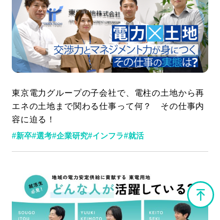
2026.01.13
東京電力グループの子会社で、電柱の土地から再
エネの土地まで関わる仕事って何？ その仕事内
容に迫る！
記事一覧
運営会社
#新卒
#選考
#企業研究
#インフラ
#就活
インタツアー活用法
お問い合わせ
LINE登録
プライバシーポリシー
サイトマップ