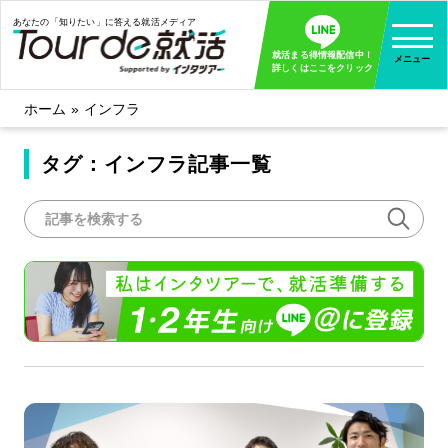
あなたの「知りたい」に答える就活メディア
就活まる得情報配信中！
メニュー
詳しくはここをクリック
ホーム
»
インフラ
就活ノウハウ
全て見る
企業まる見え！特捜部
タグ：インフラ記事一覧
全て見る
みんなが知らない企業の裏側を徹底調査！
インタツアー活動レポ
全て見る
インタツアーを使ってどうだった？OBOG成功談
社会人インタビュー
全て見る
社会人になった今、就活を振り返ってみた
学生就活ブログ
全て見る
学生ライターが教える、今就活でやるべきこと
企業・業界研究はインタツアー