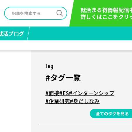
就活まる得情報配信
詳しくはここをクリ
就活ブログ
Tag
#タグ一覧
#面接
#ES
#インターンシップ
#企業研究
#身だしなみ
全てのタグを見る