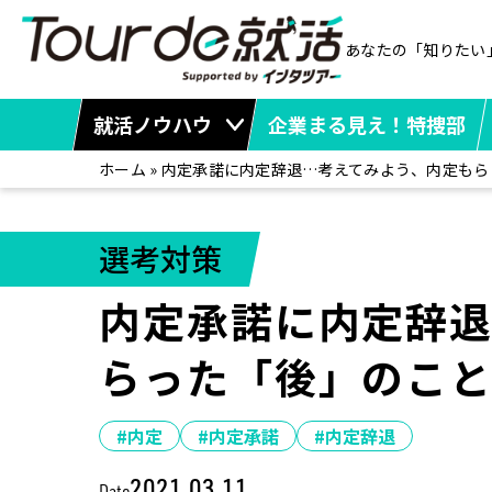
あなたの「知りたい
就活ノウハウ
企業まる見え！特捜部
ホーム
»
内定承諾に内定辞退…考えてみよう、内定もら
選考対策
内定承諾に内定辞
らった「後」のこ
#内定
#内定承諾
#内定辞退
2021.03.11
Date