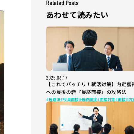
Related Posts
あわせて読みたい
2025.06.17
【これでバッチリ！就活対策】内定獲
への最後の砦『最終面接』の攻略法
#攻略法
#役員面接
#最終面接
#面接対策
#面接
#内