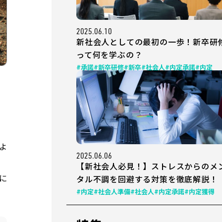
2025.06.10
新社会人としての最初の一歩！新卒研
って何を学ぶの？
#承諾
#新卒研修
#新卒
#社会人
#内定承諾
#内定
よ
2025.06.06
【新社会人必見！】ストレスからのメ
に
タル不調を回避する対策を徹底解説！
#内定
#社会人準備
#社会人
#内定承諾
#内定獲得