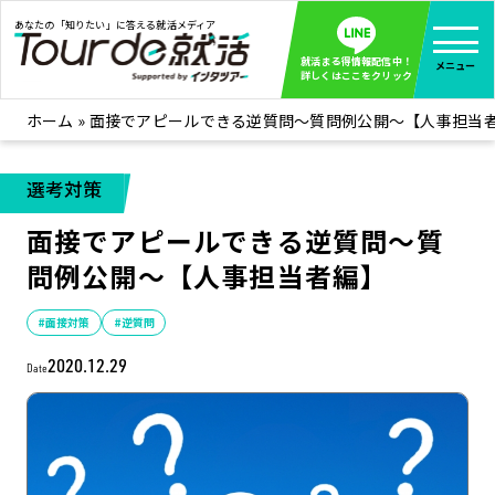
あなたの「知りたい」に答える就活メディア
就活まる得情報配信中！
メニュー
詳しくはここをクリック
ホーム
»
面接でアピールできる逆質問～質問例公開～【人事担当
就活ノウハウ
全て見る
企業まる見え！特捜部
全て見る
選考対策
みんなが知らない企業の裏側を徹底調査！
面接でアピールできる逆質問～質
インタツアー活動レポ
全て見る
問例公開～【人事担当者編】
インタツアーを使ってどうだった？OBOG成功談
社会人インタビュー
全て見る
#面接対策
#逆質問
社会人になった今、就活を振り返ってみた
2020.12.29
Date
学生就活ブログ
全て見る
学生ライターが教える、今就活でやるべきこと
企業・業界研究はインタツアー