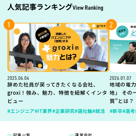
人気記事ランキング
View Ranking
1
2
2025.06.04
2026.01.07
辞めた社員が戻ってきたくなる会社、
地域の電
groxi！強み、魅力、特徴を紐解くインタ
地」 その
ビュー
質”とは？
#エンジニア
#IT業界
#企業研究
#選社軸
#就活
#新卒
#選考
記事一覧
運営会社