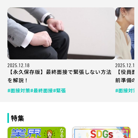
2025.12.18
2025.12.15
【永久保存版】最終面接で緊張しない方法
【役員面
を解説！
前準備の
#面接対策
#最終面接
#緊張
#面接対策
特集