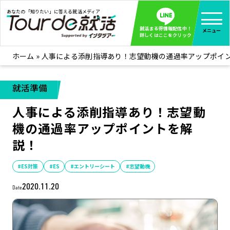
あなたの「知りたい」に答える就活メディア
就活まる得情報配信中！
メニュー
詳しくはここをクリック
ホーム
»
人事による添削指導あり！志望動機の通過率アップポイ
就活ノウハウ
全て見る
企業まる見え！特捜部
全て見る
就活準備
みんなが知らない企業の裏側を徹底調査！
人事による添削指導あり！志望動
インタツアー活動レポ
全て見る
機の通過率アップポイントを解
インタツアーを使ってどうだった？OBOG成功談
説！
社会人インタビュー
全て見る
社会人になった今、就活を振り返ってみた
#ES対策
#ES
#エントリーシート
#志望動機
学生就活ブログ
全て見る
2020.11.20
Date
学生ライターが教える、今就活でやるべきこと
企業・業界研究はインタツアー