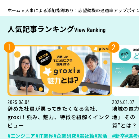
ホーム
»
人事による添削指導あり！志望動機の通過率アップポイ
人気記事ランキング
View Ranking
1
2
2025.06.04
2026.01.07
辞めた社員が戻ってきたくなる会社、
地域の電
groxi！強み、魅力、特徴を紐解くインタ
地」 その
ビュー
質”とは？
#エンジニア
#IT業界
#企業研究
#選社軸
#就活
#新卒
#選考