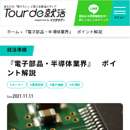
あなたの「知りたい」に答える就活メディア
就活まる得情報配信中！
メニュー
詳しくはここをクリック
ホーム
»
『電子部品・半導体業界』 ポイント解説
就活ノウハウ
全て見る
企業まる見え！特捜部
全て見る
就活準備
みんなが知らない企業の裏側を徹底調査！
『電子部品・半導体業界』 ポイ
インタツアー活動レポ
全て見る
ント解説
インタツアーを使ってどうだった？OBOG成功談
社会人インタビュー
全て見る
#メーカー
#業界研究
#電子機器
#半導体
社会人になった今、就活を振り返ってみた
2021.11.11
Date
学生就活ブログ
全て見る
学生ライターが教える、今就活でやるべきこと
企業・業界研究はインタツアー