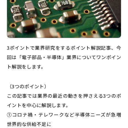
3ポイントで業界研究をするポイント解説記事、今
回は「電子部品・半導体」業界についてワンポイン
ト解説をします。
記事一覧
運営会社
（3つのポイント）
インタツアー活用法
お問い合わせ
この記事では業界の最近の動きを押さえる3つのポ
LINE登録
プライバシーポリシー
イントを中心に解説します。
サイトマップ
①コロナ禍・テレワークなど半導体ニーズが急増
世界的な供給不足に