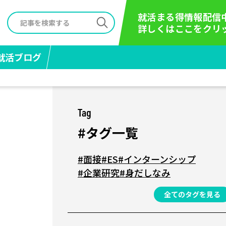
就活まる得情報配信
詳しくはここをクリ
就活ブログ
Tag
#タグ一覧
#面接
#ES
#インターンシップ
#企業研究
#身だしなみ
全てのタグを見る