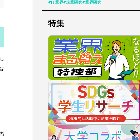
#IT業界
#企業研究
#業界研究
特集
し
は
も
者