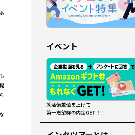
あ
て
イベント
も
提
ら
就活偏差値を上げて
第一志望群の内定GET！！
な
インタツアーとは