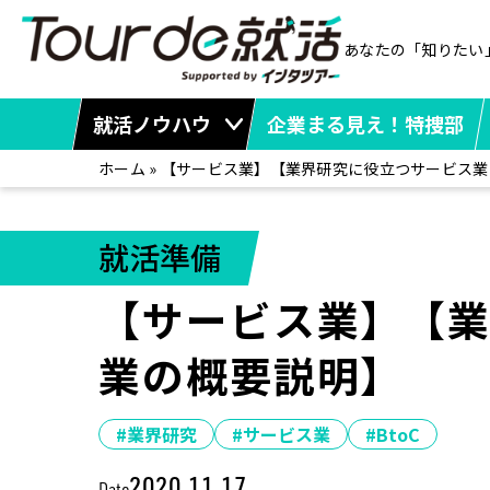
あなたの「知りたい
就活ノウハウ
企業まる見え！特捜部
ホーム
»
【サービス業】【業界研究に役立つサービス業
就活準備
【サービス業】【
業の概要説明】
#業界研究
#サービス業
#BtoC
2020.11.17
Date