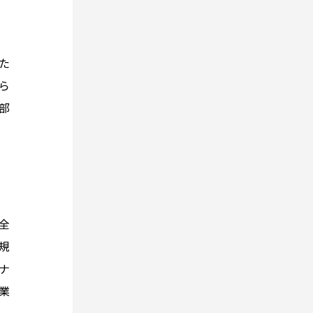
た
ら
部
全
規
ナ
業