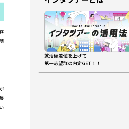
客
院
就活偏差値を上げて
第一志望群の内定GET！！
が
最
い