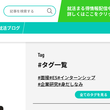
就活まる得情報配信
詳しくはここをクリ
就活ブログ
Tag
#タグ一覧
#面接
#ES
#インターンシップ
#企業研究
#身だしなみ
全てのタグを見る