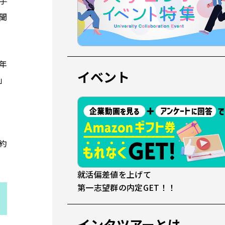
手
聞
年
イベント
」
約
就活偏差値を上げて
第一志望群の内定GET！！
インタツアーとは