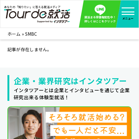
あなたの「知りたい」に答える就活メディア
就活まる得情報配信中！
メニュー
詳しくはここをクリック
ホーム
»
SMBC
就活ノウハウ
全て見る
企業まる見え！特捜部
記事が存在しません。
全て見る
みんなが知らない企業の裏側を徹底調査！
インタツアー活動レポ
全て見る
企業・業界研究はインタツアー
インタツアーを使ってどうだった？OBOG成功談
社会人インタビュー
インタツアーとは企業とインタビューを通じて企業
全て見る
研究出来る体験型就活！
社会人になった今、就活を振り返ってみた
学生就活ブログ
全て見る
学生ライターが教える、今就活でやるべきこと
企業・業界研究はインタツアー