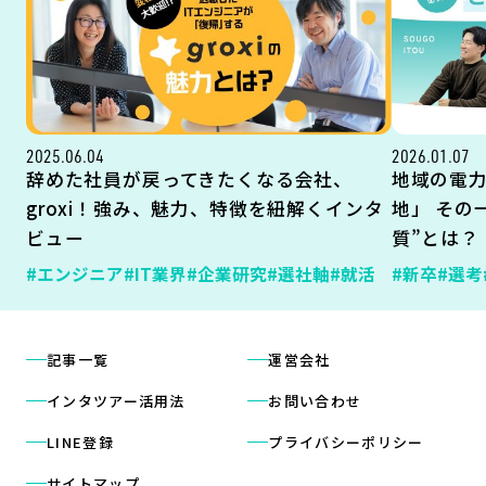
2025.06.04
2026.01.07
辞めた社員が戻ってきたくなる会社、
地域の電
groxi！強み、魅力、特徴を紐解くインタ
地」 その
ビュー
質”とは？
#エンジニア
#IT業界
#企業研究
#選社軸
#就活
#新卒
#選考
記事一覧
運営会社
インタツアー活用法
お問い合わせ
LINE登録
プライバシーポリシー
サイトマップ