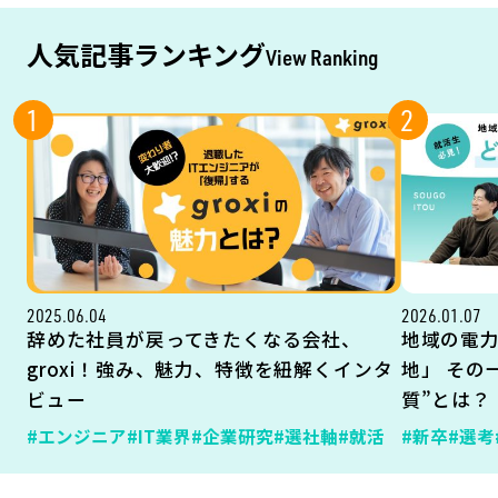
人気記事ランキング
View Ranking
1
2
2025.06.04
2026.01.07
辞めた社員が戻ってきたくなる会社、
地域の電
groxi！強み、魅力、特徴を紐解くインタ
地」 その
ビュー
質”とは？
#エンジニア
#IT業界
#企業研究
#選社軸
#就活
#新卒
#選考