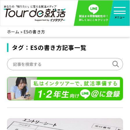
あなたの「知りたい」に答える就活メディア
就活まる得情報配信中！
メニュー
詳しくはここをクリック
ホーム
»
ESの書き方
就活ノウハウ
全て見る
企業まる見え！特捜部
タグ：ESの書き方記事一覧
全て見る
みんなが知らない企業の裏側を徹底調査！
インタツアー活動レポ
全て見る
インタツアーを使ってどうだった？OBOG成功談
社会人インタビュー
全て見る
社会人になった今、就活を振り返ってみた
学生就活ブログ
全て見る
学生ライターが教える、今就活でやるべきこと
企業・業界研究はインタツアー