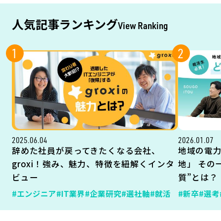
人気記事ランキング
View Ranking
1
2
2025.06.04
2026.01.07
辞めた社員が戻ってきたくなる会社、
地域の電
groxi！強み、魅力、特徴を紐解くインタ
地」 その
ビュー
質”とは？
#エンジニア
#IT業界
#企業研究
#選社軸
#就活
#新卒
#選考