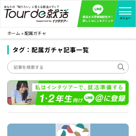
あなたの「知りたい」に答える就活メディア
就活まる得情報配信中！
メニュー
詳しくはここをクリック
ホーム
»
配属ガチャ
就活ノウハウ
全て見る
企業まる見え！特捜部
タグ：配属ガチャ記事一覧
全て見る
みんなが知らない企業の裏側を徹底調査！
インタツアー活動レポ
全て見る
インタツアーを使ってどうだった？OBOG成功談
社会人インタビュー
全て見る
社会人になった今、就活を振り返ってみた
学生就活ブログ
全て見る
学生ライターが教える、今就活でやるべきこと
企業・業界研究はインタツアー