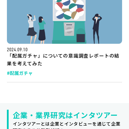
2024.09.10
「配属ガチャ」についての意識調査レポートの結
果を考えてみた
#配属ガチャ
記事一覧
運営会社
インタツアー活用法
お問い合わせ
LINE登録
プライバシーポリシー
サイトマップ
企業・業界研究はインタツアー
インタツアーとは企業とインタビューを通じて企業