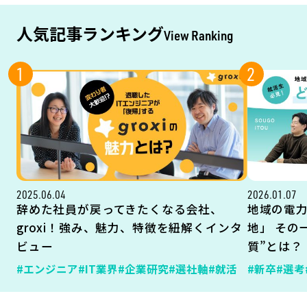
人気記事ランキング
View Ranking
1
2
2025.06.04
2026.01.07
辞めた社員が戻ってきたくなる会社、
地域の電
groxi！強み、魅力、特徴を紐解くインタ
地」 その
ビュー
質”とは？
#エンジニア
#IT業界
#企業研究
#選社軸
#就活
#新卒
#選考