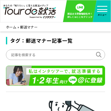
あなたの「知りたい」に答える就活メディア
就活まる得情報配信中！
メニュー
詳しくはここをクリック
ホーム
»
郵送マナー
就活ノウハウ
全て見る
企業まる見え！特捜部
タグ：郵送マナー記事一覧
全て見る
みんなが知らない企業の裏側を徹底調査！
インタツアー活動レポ
全て見る
インタツアーを使ってどうだった？OBOG成功談
社会人インタビュー
全て見る
社会人になった今、就活を振り返ってみた
学生就活ブログ
全て見る
学生ライターが教える、今就活でやるべきこと
企業・業界研究はインタツアー