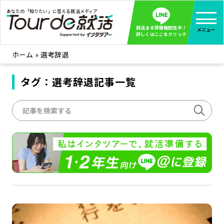
あなたの「知りたい」に答える就活メディア
就活まる得情報配信中！
メニュー
詳しくはここをクリック
ホーム
»
選考辞退
就活ノウハウ
全て見る
企業まる見え！特捜部
タグ：選考辞退記事一覧
全て見る
みんなが知らない企業の裏側を徹底調査！
インタツアー活動レポ
全て見る
インタツアーを使ってどうだった？OBOG成功談
社会人インタビュー
全て見る
社会人になった今、就活を振り返ってみた
学生就活ブログ
全て見る
学生ライターが教える、今就活でやるべきこと
企業・業界研究はインタツアー