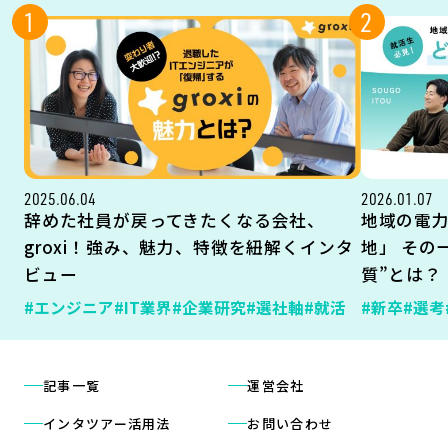
1
2
2025.06.04
2026.01.07
辞めた社員が戻ってきたくなる会社、
地域の電
groxi！強み、魅力、特徴を紐解くインタ
地」 その
ビュー
質”とは？
#エンジニア
#IT業界
#企業研究
#選社軸
#就活
#新卒
#選考
記事一覧
運営会社
インタツアー活用法
お問い合わせ