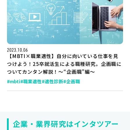
2023.10.06
【MBTI×職業適性】自分に向いている仕事を見
つけよう！25卒就活生による職種研究。企画職に
ついてカンタン解説！～“企画職”編～
記事一覧
運営会社
#mbti
#職業適性
#適性診断
#企画職
インタツアー活用法
お問い合わせ
LINE登録
プライバシーポリシー
サイトマップ
企業・業界研究はインタツアー