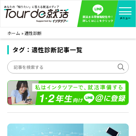
あなたの「知りたい」に答える就活メディア
就活まる得情報配信中！
メニュー
詳しくはここをクリック
ホーム
»
適性診断
就活ノウハウ
全て見る
企業まる見え！特捜部
タグ：適性診断記事一覧
全て見る
みんなが知らない企業の裏側を徹底調査！
インタツアー活動レポ
全て見る
インタツアーを使ってどうだった？OBOG成功談
社会人インタビュー
全て見る
社会人になった今、就活を振り返ってみた
学生就活ブログ
全て見る
学生ライターが教える、今就活でやるべきこと
企業・業界研究はインタツアー