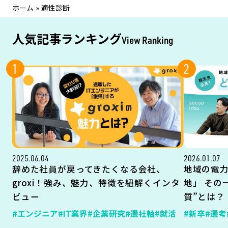
ホーム
»
適性診断
人気記事ランキング
View Ranking
1
2
2025.06.04
2026.01.07
辞めた社員が戻ってきたくなる会社、
地域の電
groxi！強み、魅力、特徴を紐解くインタ
地」 その
ビュー
質”とは？
#エンジニア
#IT業界
#企業研究
#選社軸
#就活
#新卒
#選考