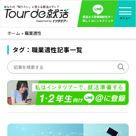
あなたの「知りたい」に答える就活メディア
就活まる得情報配信中！
メニュー
詳しくはここをクリック
ホーム
»
職業適性
就活ノウハウ
全て見る
企業まる見え！特捜部
タグ：職業適性記事一覧
全て見る
みんなが知らない企業の裏側を徹底調査！
インタツアー活動レポ
全て見る
インタツアーを使ってどうだった？OBOG成功談
社会人インタビュー
全て見る
社会人になった今、就活を振り返ってみた
学生就活ブログ
全て見る
学生ライターが教える、今就活でやるべきこと
企業・業界研究はインタツアー