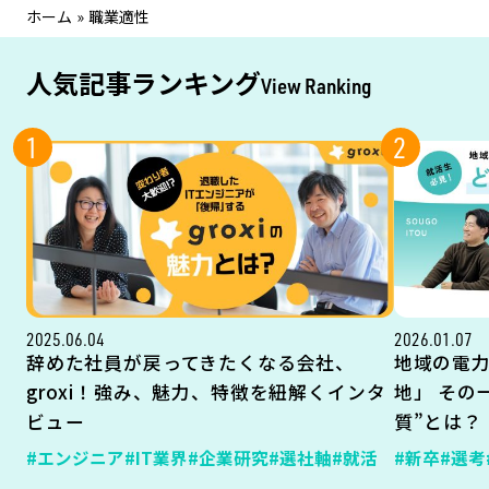
ホーム
»
職業適性
人気記事ランキング
View Ranking
1
2
2025.06.04
2026.01.07
辞めた社員が戻ってきたくなる会社、
地域の電
groxi！強み、魅力、特徴を紐解くインタ
地」 その
ビュー
質”とは？
#エンジニア
#IT業界
#企業研究
#選社軸
#就活
#新卒
#選考