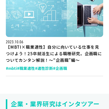
2023.10.06
【MBTI×職業適性】自分に向いている仕事を見
つけよう！25卒就活生による職種研究。企画職に
ついてカンタン解説！～“企画職”編～
記事一覧
運営会社
#mbti
#職業適性
#適性診断
#企画職
インタツアー活用法
お問い合わせ
LINE登録
プライバシーポリシー
サイトマップ
企業・業界研究はインタツアー