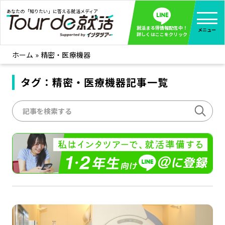
あなたの「知りたい」に答える就活メディア
就活まる得情報配信中！
メニュー
詳しくはここをクリック
ホーム
»
精密・医療機器
就活ノウハウ
全て見る
企業まる見え！特捜部
タグ：精密・医療機器記事一覧
全て見る
みんなが知らない企業の裏側を徹底調査！
インタツアー活動レポ
全て見る
インタツアーを使ってどうだった？OBOG成功談
社会人インタビュー
全て見る
社会人になった今、就活を振り返ってみた
学生就活ブログ
全て見る
学生ライターが教える、今就活でやるべきこと
企業・業界研究はインタツアー