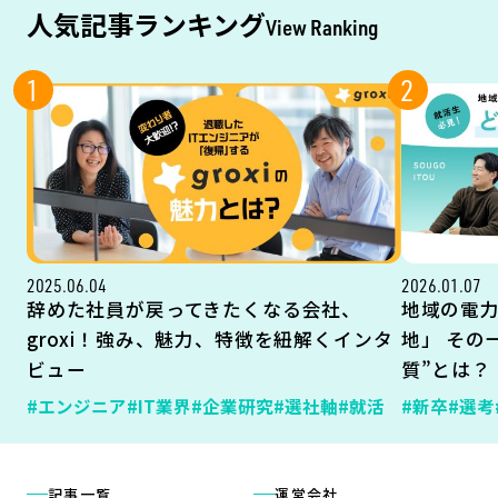
人気記事ランキング
View Ranking
1
2
2025.06.04
2026.01.07
辞めた社員が戻ってきたくなる会社、
地域の電
groxi！強み、魅力、特徴を紐解くインタ
地」 その
ビュー
質”とは？
#エンジニア
#IT業界
#企業研究
#選社軸
#就活
#新卒
#選考
記事一覧
運営会社