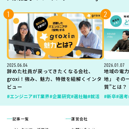
1
2
2025.06.04
2026.01.07
辞めた社員が戻ってきたくなる会社、
地域の電
groxi！強み、魅力、特徴を紐解くインタ
地」 その
ビュー
質”とは？
#エンジニア
#IT業界
#企業研究
#選社軸
#就活
#新卒
#選考
記事一覧
運営会社