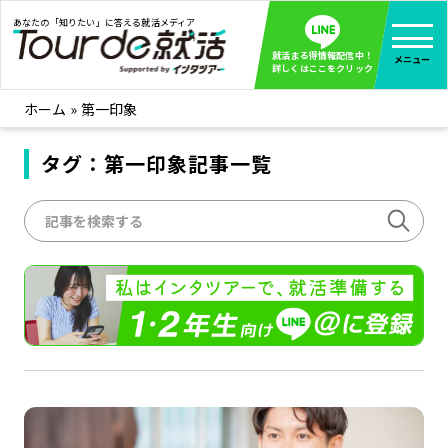
あなたの「知りたい」に答える就活メディア
就活まる得情報配信中！
メニュー
詳しくはここをクリック
ホーム
»
第一印象
就活ノウハウ
全て見る
企業まる見え！特捜部
タグ：第一印象記事一覧
全て見る
みんなが知らない企業の裏側を徹底調査！
インタツアー活動レポ
全て見る
インタツアーを使ってどうだった？OBOG成功談
社会人インタビュー
全て見る
社会人になった今、就活を振り返ってみた
学生就活ブログ
全て見る
学生ライターが教える、今就活でやるべきこと
企業・業界研究はインタツアー