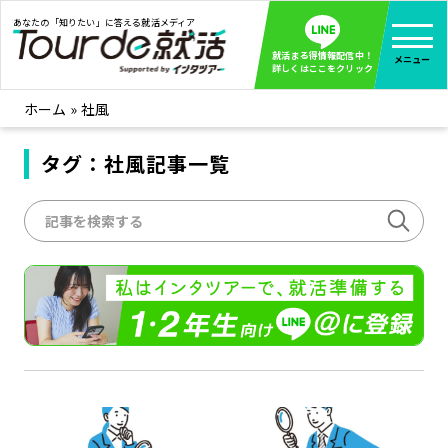
あなたの「知りたい」に答える就活メディア
就活まる得情報配信中！
メニュー
詳しくはここをクリック
ホーム
»
社風
就活ノウハウ
全て見る
企業まる見え！特捜部
タグ：社風記事一覧
全て見る
みんなが知らない企業の裏側を徹底調査！
インタツアー活動レポ
全て見る
インタツアーを使ってどうだった？OBOG成功談
社会人インタビュー
全て見る
社会人になった今、就活を振り返ってみた
学生就活ブログ
全て見る
学生ライターが教える、今就活でやるべきこと
企業・業界研究はインタツアー