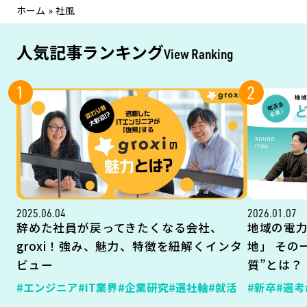
ホーム
»
社風
人気記事ランキング
View Ranking
1
2
2025.06.04
2026.01.07
辞めた社員が戻ってきたくなる会社、
地域の電
groxi！強み、魅力、特徴を紐解くインタ
地」 その
ビュー
質”とは？
#エンジニア
#IT業界
#企業研究
#選社軸
#就活
#新卒
#選考