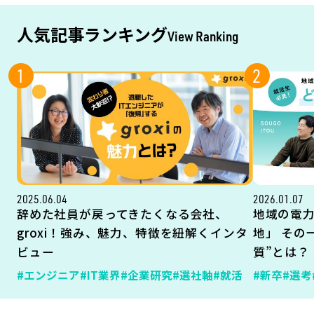
人気記事ランキング
View Ranking
1
2
2025.06.04
2026.01.07
辞めた社員が戻ってきたくなる会社、
地域の電
groxi！強み、魅力、特徴を紐解くインタ
地」 その
ビュー
質”とは？
#エンジニア
#IT業界
#企業研究
#選社軸
#就活
#新卒
#選考