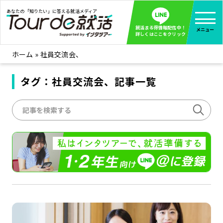
あなたの「知りたい」に答える就活メディア
就活まる得情報配信中！
メニュー
詳しくはここをクリック
ホーム
»
社員交流会、
就活ノウハウ
全て見る
企業まる見え！特捜部
タグ：社員交流会、記事一覧
全て見る
みんなが知らない企業の裏側を徹底調査！
インタツアー活動レポ
全て見る
インタツアーを使ってどうだった？OBOG成功談
社会人インタビュー
全て見る
社会人になった今、就活を振り返ってみた
学生就活ブログ
全て見る
学生ライターが教える、今就活でやるべきこと
企業・業界研究はインタツアー