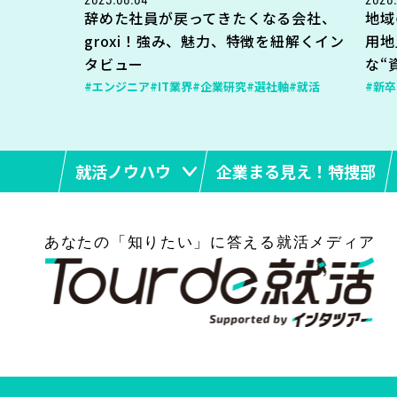
辞めた社員が戻ってきたくなる会社、
地域
groxi！強み、魅力、特徴を紐解くイン
用地
タビュー
な“
#エンジニア
#IT業界
#企業研究
#選社軸
#就活
#新卒
就活ノウハウ
企業まる見え！特捜部