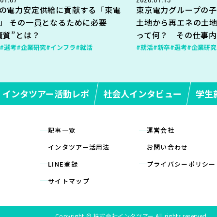
の電力安定供給に貢献する「東電
東京電力グループの子
」 その一員となるために必要
土地から再エネの土
資質”とは？
って何？ その仕事
#選考
#企業研究
#インフラ
#就活
#就活
#新卒
#選考
#企業研究
インタツアー活動レポ
社会人インタビュー
学生
記事一覧
運営会社
インタツアー活用法
お問い合わせ
LINE登録
プライバシーポリシー
サイトマップ
Copyright © 株式会社インタツアー All rights reserved.