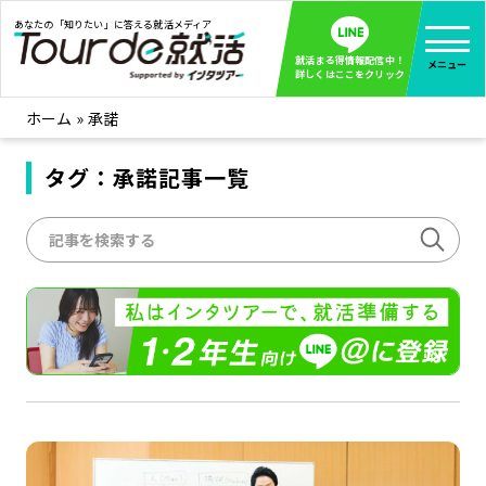
あなたの「知りたい」に答える就活メディア
就活まる得情報配信中！
メニュー
詳しくはここをクリック
ホーム
»
承諾
就活ノウハウ
全て見る
企業まる見え！特捜部
タグ：承諾記事一覧
全て見る
みんなが知らない企業の裏側を徹底調査！
インタツアー活動レポ
全て見る
インタツアーを使ってどうだった？OBOG成功談
社会人インタビュー
全て見る
社会人になった今、就活を振り返ってみた
学生就活ブログ
全て見る
学生ライターが教える、今就活でやるべきこと
企業・業界研究はインタツアー