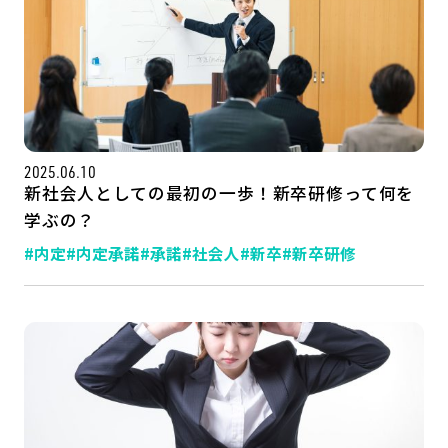
2025.06.10
新社会人としての最初の一歩！新卒研修って何を
学ぶの？
#内定
#内定承諾
#承諾
#社会人
#新卒
#新卒研修
記事一覧
運営会社
インタツアー活用法
お問い合わせ
LINE登録
プライバシーポリシー
サイトマップ