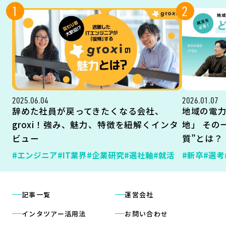
1
2
2025.06.04
2026.01.07
辞めた社員が戻ってきたくなる会社、
地域の電
groxi！強み、魅力、特徴を紐解くインタ
地」 その
ビュー
質”とは？
#エンジニア
#IT業界
#企業研究
#選社軸
#就活
#新卒
#選考
記事一覧
運営会社
インタツアー活用法
お問い合わせ