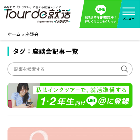
あなたの「知りたい」に答える就活メディア
就活まる得情報配信中！
メニュー
詳しくはここをクリック
ホーム
»
座談会
就活ノウハウ
全て見る
企業まる見え！特捜部
タグ：座談会記事一覧
全て見る
みんなが知らない企業の裏側を徹底調査！
インタツアー活動レポ
全て見る
インタツアーを使ってどうだった？OBOG成功談
社会人インタビュー
全て見る
社会人になった今、就活を振り返ってみた
学生就活ブログ
全て見る
学生ライターが教える、今就活でやるべきこと
企業・業界研究はインタツアー