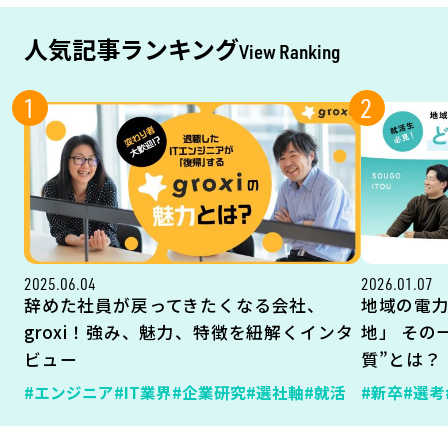
人気記事ランキング
View Ranking
1
2
2025.06.04
2026.01.07
辞めた社員が戻ってきたくなる会社、
地域の電
groxi！強み、魅力、特徴を紐解くインタ
地」 その
ビュー
質”とは？
#エンジニア
#IT業界
#企業研究
#選社軸
#就活
#新卒
#選考