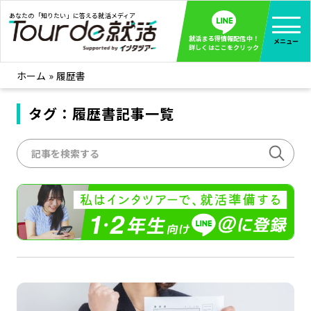
あなたの「知りたい」に答える就活メディア
就活まる得情報配信中！
メニュー
詳しくはここをクリック
ホーム
»
履歴書
就活ノウハウ
全て見る
企業まる見え！特捜部
タグ：履歴書記事一覧
全て見る
みんなが知らない企業の裏側を徹底調査！
インタツアー活動レポ
全て見る
インタツアーを使ってどうだった？OBOG成功談
社会人インタビュー
全て見る
社会人になった今、就活を振り返ってみた
学生就活ブログ
全て見る
学生ライターが教える、今就活でやるべきこと
企業・業界研究はインタツアー