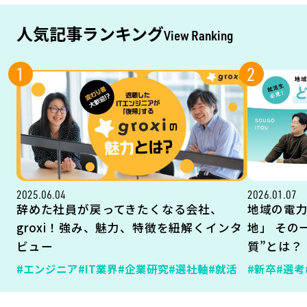
人気記事ランキング
View Ranking
1
2
2025.06.04
2026.01.07
辞めた社員が戻ってきたくなる会社、
地域の電
groxi！強み、魅力、特徴を紐解くインタ
地」 その
ビュー
質”とは？
#エンジニア
#IT業界
#企業研究
#選社軸
#就活
#新卒
#選考