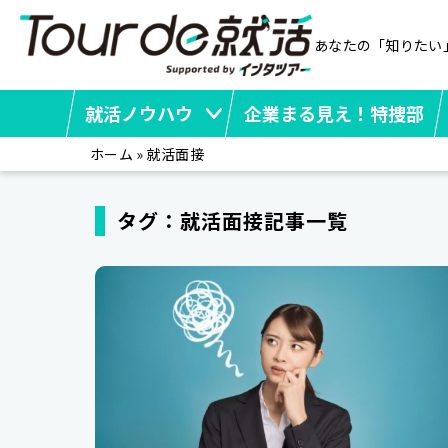
あなたの「知りたい
就活ノウハウ
企業まる見え！特捜部
ホーム
»
就活面接
タグ：就活面接記事一覧