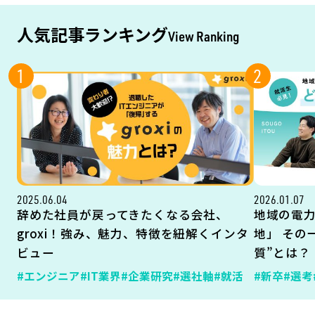
人気記事ランキング
View Ranking
1
2
2025.06.04
2026.01.07
辞めた社員が戻ってきたくなる会社、
地域の電
groxi！強み、魅力、特徴を紐解くインタ
地」 その
ビュー
質”とは？
#エンジニア
#IT業界
#企業研究
#選社軸
#就活
#新卒
#選考