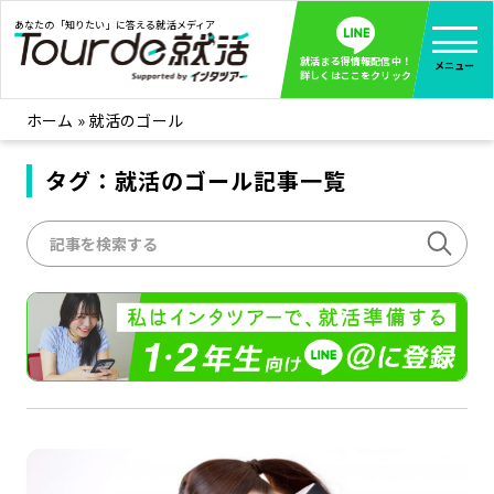
あなたの「知りたい」に答える就活メディア
就活まる得情報配信中！
メニュー
詳しくはここをクリック
ホーム
»
就活のゴール
就活ノウハウ
全て見る
企業まる見え！特捜部
タグ：就活のゴール記事一覧
全て見る
みんなが知らない企業の裏側を徹底調査！
インタツアー活動レポ
全て見る
インタツアーを使ってどうだった？OBOG成功談
社会人インタビュー
全て見る
社会人になった今、就活を振り返ってみた
学生就活ブログ
全て見る
学生ライターが教える、今就活でやるべきこと
企業・業界研究はインタツアー