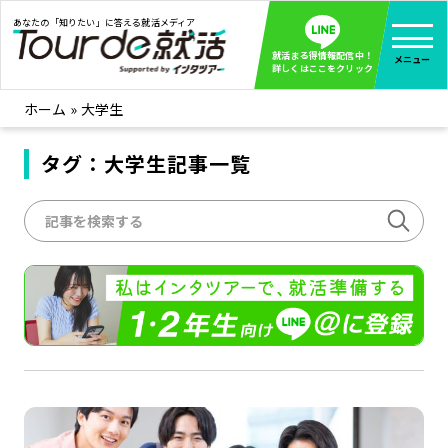
あなたの「知りたい」に答える就活メディア
就活まる得情報配信中！
メニュー
詳しくはここをクリック
ホーム
»
大学生
就活ノウハウ
全て見る
企業まる見え！特捜部
タグ：大学生記事一覧
全て見る
みんなが知らない企業の裏側を徹底調査！
インタツアー活動レポ
全て見る
インタツアーを使ってどうだった？OBOG成功談
社会人インタビュー
全て見る
社会人になった今、就活を振り返ってみた
学生就活ブログ
全て見る
学生ライターが教える、今就活でやるべきこと
企業・業界研究はインタツアー