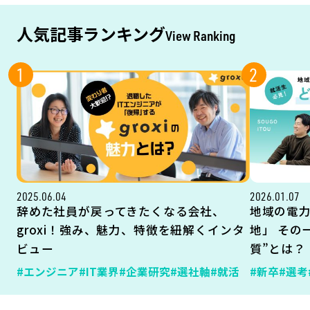
人気記事ランキング
View Ranking
1
2
2025.06.04
2026.01.07
辞めた社員が戻ってきたくなる会社、
地域の電
groxi！強み、魅力、特徴を紐解くインタ
地」 その
ビュー
質”とは？
#エンジニア
#IT業界
#企業研究
#選社軸
#就活
#新卒
#選考