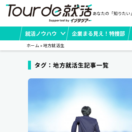
あなたの「知りたい
就活ノウハウ
企業まる見え！特捜部
ホーム
»
地方就活生
タグ：地方就活生記事一覧