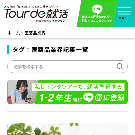
あなたの「知りたい」に答える就活メディア
就活まる得情報配信中！
メニュー
詳しくはここをクリック
ホーム
»
医薬品業界
就活ノウハウ
全て見る
企業まる見え！特捜部
タグ：医薬品業界記事一覧
全て見る
みんなが知らない企業の裏側を徹底調査！
インタツアー活動レポ
全て見る
インタツアーを使ってどうだった？OBOG成功談
社会人インタビュー
全て見る
社会人になった今、就活を振り返ってみた
学生就活ブログ
全て見る
学生ライターが教える、今就活でやるべきこと
企業・業界研究はインタツアー