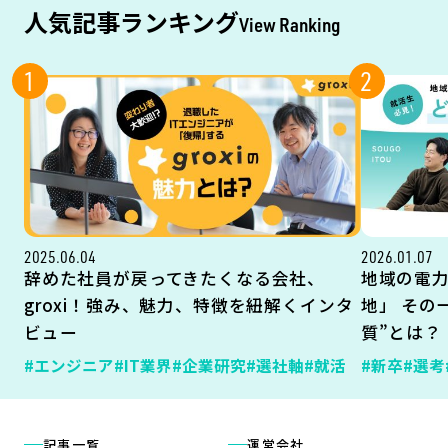
人気記事ランキング
View Ranking
1
2
2025.06.04
2026.01.07
辞めた社員が戻ってきたくなる会社、
地域の電
groxi！強み、魅力、特徴を紐解くインタ
地」 その
ビュー
質”とは？
#エンジニア
#IT業界
#企業研究
#選社軸
#就活
#新卒
#選考
記事一覧
運営会社