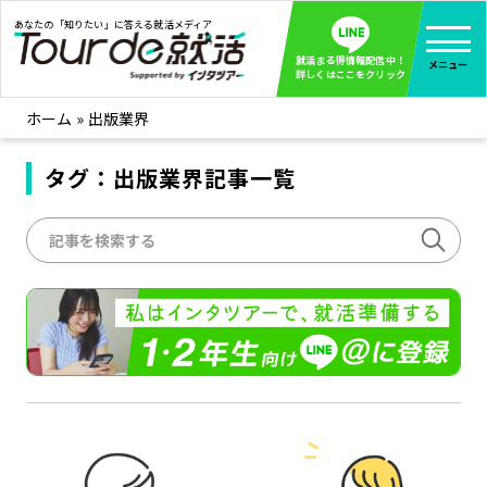
あなたの「知りたい」に答える就活メディア
就活まる得情報配信中！
メニュー
詳しくはここをクリック
ホーム
»
出版業界
就活ノウハウ
全て見る
企業まる見え！特捜部
タグ：出版業界記事一覧
全て見る
みんなが知らない企業の裏側を徹底調査！
インタツアー活動レポ
全て見る
インタツアーを使ってどうだった？OBOG成功談
社会人インタビュー
全て見る
社会人になった今、就活を振り返ってみた
学生就活ブログ
全て見る
学生ライターが教える、今就活でやるべきこと
企業・業界研究はインタツアー