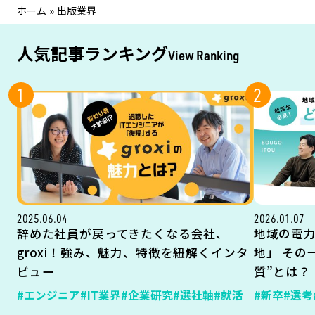
ホーム
»
出版業界
人気記事ランキング
View Ranking
1
2
2025.06.04
2026.01.07
辞めた社員が戻ってきたくなる会社、
地域の電
groxi！強み、魅力、特徴を紐解くインタ
地」 その
ビュー
質”とは？
#エンジニア
#IT業界
#企業研究
#選社軸
#就活
#新卒
#選考