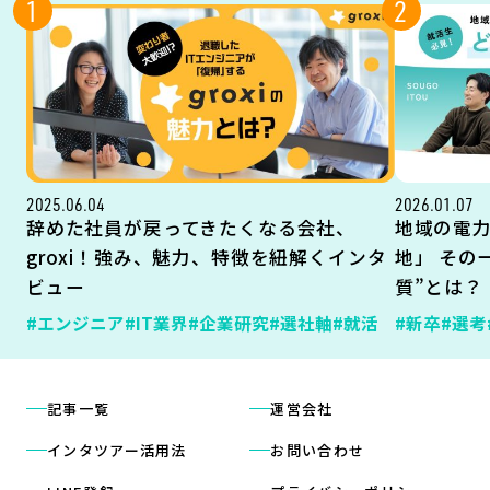
1
2
2025.06.04
2026.01.07
辞めた社員が戻ってきたくなる会社、
地域の電
groxi！強み、魅力、特徴を紐解くインタ
地」 その
ビュー
質”とは？
#エンジニア
#IT業界
#企業研究
#選社軸
#就活
#新卒
#選考
記事一覧
運営会社
インタツアー活用法
お問い合わせ