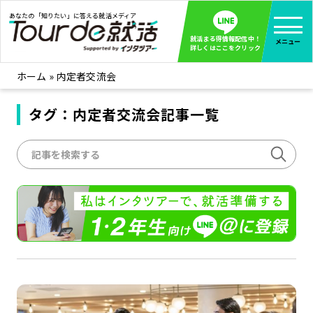
あなたの「知りたい」に答える就活メディア
就活まる得情報配信中！
メニュー
詳しくはここをクリック
ホーム
»
内定者交流会
就活ノウハウ
全て見る
企業まる見え！特捜部
タグ：内定者交流会記事一覧
全て見る
みんなが知らない企業の裏側を徹底調査！
インタツアー活動レポ
全て見る
インタツアーを使ってどうだった？OBOG成功談
社会人インタビュー
全て見る
社会人になった今、就活を振り返ってみた
学生就活ブログ
全て見る
学生ライターが教える、今就活でやるべきこと
企業・業界研究はインタツアー