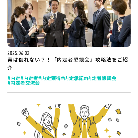
2025.06.02
実は侮れない？！「内定者懇親会」攻略法をご紹
介
#内定
#内定者
#内定獲得
#内定承諾
#内定者懇親会
#内定者交流会
記事一覧
運営会社
インタツアー活用法
お問い合わせ
LINE登録
プライバシーポリシー
サイトマップ