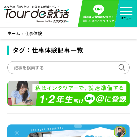
あなたの「知りたい」に答える就活メディア
就活まる得情報配信中！
メニュー
詳しくはここをクリック
ホーム
»
仕事体験
就活ノウハウ
全て見る
企業まる見え！特捜部
タグ：仕事体験記事一覧
全て見る
みんなが知らない企業の裏側を徹底調査！
インタツアー活動レポ
全て見る
インタツアーを使ってどうだった？OBOG成功談
社会人インタビュー
全て見る
社会人になった今、就活を振り返ってみた
学生就活ブログ
全て見る
学生ライターが教える、今就活でやるべきこと
企業・業界研究はインタツアー