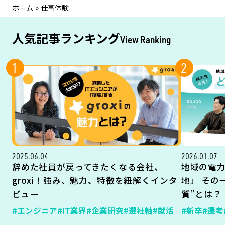
ホーム
»
仕事体験
人気記事ランキング
View Ranking
1
2
2025.06.04
2026.01.07
辞めた社員が戻ってきたくなる会社、
地域の電
groxi！強み、魅力、特徴を紐解くインタ
地」 その
ビュー
質”とは？
#エンジニア
#IT業界
#企業研究
#選社軸
#就活
#新卒
#選考