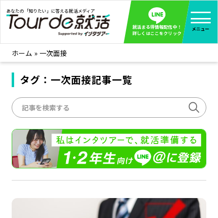
あなたの「知りたい」に答える就活メディア
就活まる得情報配信中！
メニュー
詳しくはここをクリック
ホーム
»
一次面接
就活ノウハウ
全て見る
企業まる見え！特捜部
タグ：一次面接記事一覧
全て見る
みんなが知らない企業の裏側を徹底調査！
インタツアー活動レポ
全て見る
インタツアーを使ってどうだった？OBOG成功談
社会人インタビュー
全て見る
社会人になった今、就活を振り返ってみた
学生就活ブログ
全て見る
学生ライターが教える、今就活でやるべきこと
企業・業界研究はインタツアー