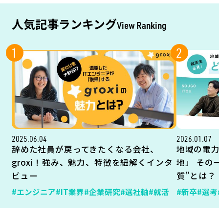
人気記事ランキング
View Ranking
1
2
2025.06.04
2026.01.07
辞めた社員が戻ってきたくなる会社、
地域の電
groxi！強み、魅力、特徴を紐解くインタ
地」 その
ビュー
質”とは？
#エンジニア
#IT業界
#企業研究
#選社軸
#就活
#新卒
#選考