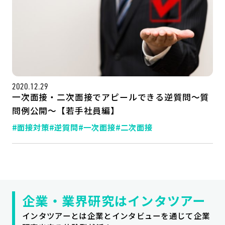
2020.12.29
一次面接・二次面接でアピールできる逆質問～質
問例公開～【若手社員編】
#面接対策
#逆質問
#一次面接
#二次面接
記事一覧
運営会社
インタツアー活用法
お問い合わせ
LINE登録
プライバシーポリシー
サイトマップ
企業・業界研究はインタツアー
インタツアーとは企業とインタビューを通じて企業