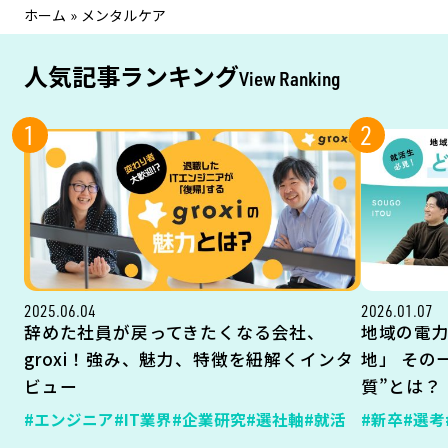
ホーム
»
メンタルケア
人気記事ランキング
View Ranking
1
2
2025.06.04
2026.01.07
辞めた社員が戻ってきたくなる会社、
地域の電
groxi！強み、魅力、特徴を紐解くインタ
地」 その
ビュー
質”とは？
#エンジニア
#IT業界
#企業研究
#選社軸
#就活
#新卒
#選考