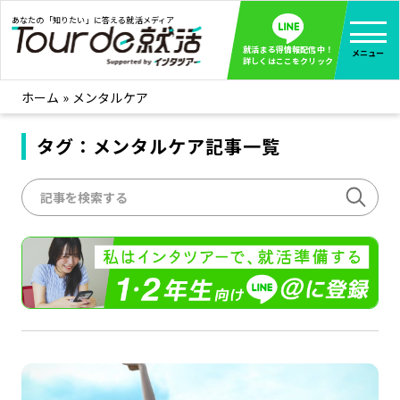
あなたの「知りたい」に答える就活メディア
就活まる得情報配信中！
メニュー
詳しくはここをクリック
ホーム
»
メンタルケア
就活ノウハウ
全て見る
企業まる見え！特捜部
タグ：メンタルケア記事一覧
全て見る
みんなが知らない企業の裏側を徹底調査！
インタツアー活動レポ
全て見る
インタツアーを使ってどうだった？OBOG成功談
社会人インタビュー
全て見る
社会人になった今、就活を振り返ってみた
学生就活ブログ
全て見る
学生ライターが教える、今就活でやるべきこと
企業・業界研究はインタツアー